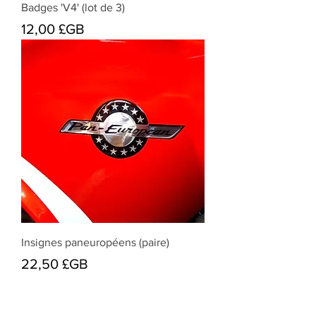
Badges 'V4' (lot de 3)
Prix
12,00 £GB
Insignes paneuropéens (paire)
Prix
22,50 £GB