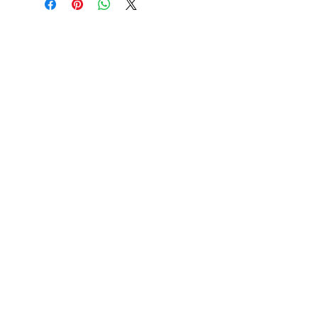
JOIGNEZ-VOUS À NOTRE
LISTE D'ENVOI
ABONNEZ-VOUS MAINTENANT
Vélo-Quip
1, Tricketts Lane
Ferndown
Dorset
BH22 8AT